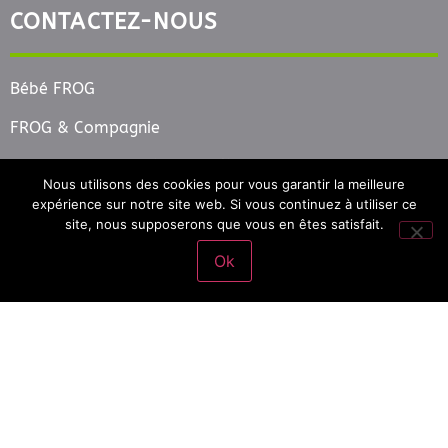
CONTACTEZ-NOUS
Bébé FROG
FROG & Compagnie
113 avenue des Frères Lumière
Nous utilisons des cookies pour vous garantir la meilleure
69008 LYON
expérience sur notre site web. Si vous continuez à utiliser ce
site, nous supposerons que vous en êtes satisfait.
Tél. : 09.53.24.45.99
Ok
SUIVEZ-NOUS
ABONNEZ-VOUS A NOTRE NEWSLETTER