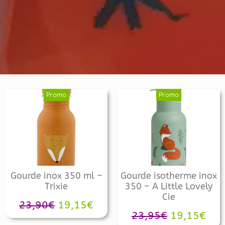
Promo
Promo
Gourde inox 350 ml –
Gourde isotherme inox
Trixie
350 – A Little Lovely
Cie
23,90
€
19,15
€
23,95
€
19,15
€