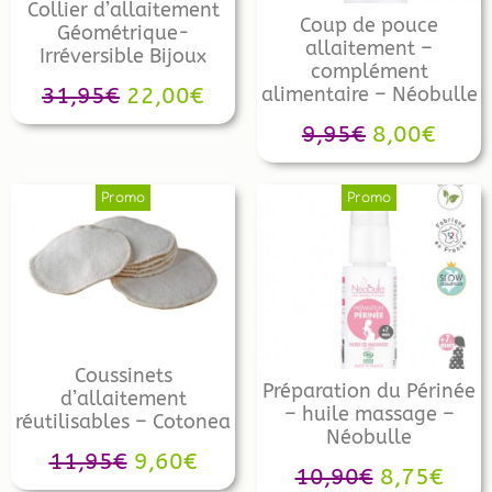
Collier d’allaitement
Coup de pouce
Géométrique-
allaitement –
Irréversible Bijoux
complément
alimentaire – Néobulle
31,95
€
22,00
€
9,95
€
8,00
€
Promo
Promo
Coussinets
Préparation du Périnée
d’allaitement
– huile massage –
réutilisables – Cotonea
Néobulle
11,95
€
9,60
€
10,90
€
8,75
€