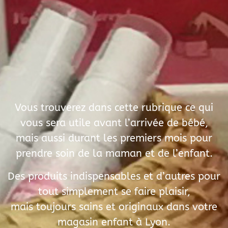
Vous trouverez dans cette rubrique ce qui
vous sera utile avant l’arrivée de bébé,
mais aussi durant les premiers mois pour
prendre soin de la maman et de l’enfant.
Des produits indispensables et d’autres pour
tout simplement se faire plaisir,
mais toujours sains et originaux dans votre
magasin enfant à Lyon.