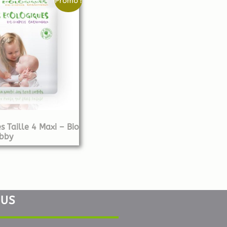
Promo !
 Taille 4 Maxi – Bio
bby
OUS